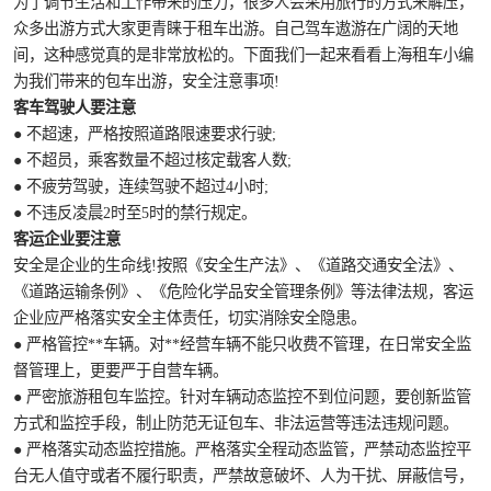
为了调节生活和工作带来的压力，很多人会采用旅行的方式来解压，
众多出游方式大家更青睐于租车出游。自己驾车遨游在广阔的天地
间，这种感觉真的是非常放松的。下面我们一起来看看上海租车小编
为我们带来的包车出游，安全注意事项!
客车驾驶人要注意
● 不超速，严格按照道路限速要求行驶;
● 不超员，乘客数量不超过核定载客人数;
● 不疲劳驾驶，连续驾驶不超过4小时;
● 不违反凌晨2时至5时的禁行规定。
客运企业要注意
安全是企业的生命线!按照《安全生产法》、《道路交通安全法》、
《道路运输条例》、《危险化学品安全管理条例》等法律法规，客运
企业应严格落实安全主体责任，切实消除安全隐患。
● 严格管控**车辆。对**经营车辆不能只收费不管理，在日常安全监
督管理上，更要严于自营车辆。
● 严密旅游租包车监控。针对车辆动态监控不到位问题，要创新监管
方式和监控手段，制止防范无证包车、非法运营等违法违规问题。
● 严格落实动态监控措施。严格落实全程动态监管，严禁动态监控平
台无人值守或者不履行职责，严禁故意破坏、人为干扰、屏蔽信号，