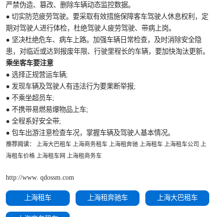
严禁伪造、篡改、删除车辆动态监控数据。
● 切实防范疲劳驾驶。要采取有效措施保障客车驾驶人休息权利，定
期对驾驶人进行体检，杜绝驾驶人疲劳驾驶、带病上岗。
● 坚决杜绝危车、病车上路。加强车辆日常检查，及时消除安全隐
患，对临近或达到报废年限、行驶里程长的车辆，要加快淘汰更新。
乘坐客车要注意
● 选择正规营运车辆;
● 发现车辆及驾驶人有违法行为要果断举报;
● 不乘坐超员车;
● 不携带易燃易爆物品上车;
● 全程系好安全带;
● 包车出游注意检查车况，掌握车辆及驾驶人基本情况。
推荐阅读：
上海大巴租车
上海商务租车
上海租奔驰
上海租车
上海租车公司
上
海租车价格
上海租车网
上海租商务车
http://www. qdossm.com
上海租车
上海租奔驰车
上海大巴租车