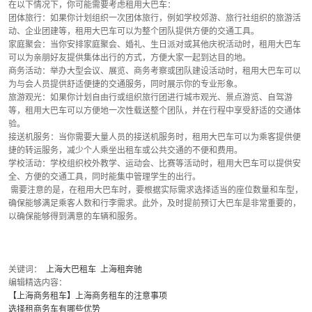
在以下情况下，你可能需要考虑租用大巴车：
团体旅行：如果你计划组织一次团体旅行，例如学校郊游、旅行社组织的旅游活
动、企业团建等，租用大巴车可以为整个团队提供方便的交通工具。
家庭聚会：当你安排家庭聚会、婚礼、生日派对或其他庆祝活动时，租用大巴车
可以为亲朋好友提供集体出行的方式，方便大家一起到达目的地。
商务活动：举办大型会议、展览、商务考察或团队建设活动时，租用大巴车可以
为与会人员提供舒适便捷的交通服务，同时展示你的专业形象。
旅游观光：如果你计划自由行或组织旅行团进行城市观光、景点游览、自驾游
等，租用大巴车可以方便地一次性载送整个团队，并在行程中享受舒适的交通体
验。
接送机服务：当你需要大量人员的接送机服务时，租用大巴车可以为乘客提供便
捷的转运服务，减少个人乘坐出租车或公共交通的不便和费用。
学校活动：学校组织校外教学、运动会、比赛等活动时，租用大巴车可以提供安
全、方便的交通工具，同时能集中管理学生的出行。
 需要注意的是，在租用大巴车时，要根据实际需求选择适当的座位数量和车型，
确保能够满足乘客人数和行李需求。此外，及时提前预订大巴车是非常重要的，
以确保能够得到满意的车辆和服务。
关键词：  
上海大巴租车
上海租奔驰
编辑精选内容：
【上海商务租车】上海商务租车的注意事项
选择租商务车有哪些优势