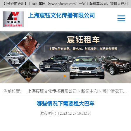
【1分钟前更新】上海租车网（www.qdossm.com）一家上海租车公司，提供大巴租
车、商务租车、租奔驰、租商务车等租车服务，详细了解租车价格拨打免费咨询电
上海宸钰文化传播有限公司
话17621673395。上海租车网以追求更好无止境的服务宗旨、持续的改善服务质量
的经营理念及费用透明的上海租车价格为广大新老客户提供各种类型的租车服务。
上海租车
上海租奔驰车
上海大巴租车
上海商务租车
当前位置：
上海宸钰文化传播有限公司
>
新闻中心
> 哪些情况下需要租大巴车
哪些情况下需要租大巴车
发布时间：[ 2023-12-27 10:53:13]