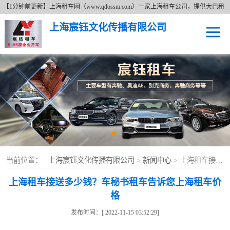
【1分钟前更新】上海租车网（www.qdossm.com）一家上海租车公司，提供大巴租
车、商务租车、租奔驰、租商务车等租车服务，详细了解租车价格拨打免费咨询电
上海宸钰文化传播有限公司
话17621673395。上海租车网以追求更好无止境的服务宗旨、持续的改善服务质量
的经营理念及费用透明的上海租车价格为广大新老客户提供各种类型的租车服务。
上海租车
上海租奔驰车
上海大巴租车
上海商务租车
当前位置：
上海宸钰文化传播有限公司
>
新闻中心
> 上海租车接送多少钱？车秘书租车告诉您上海租车价格
上海租车接送多少钱？车秘书租车告诉您上海租车价
格
发布时间：[ 2022-11-15 03:52:29]