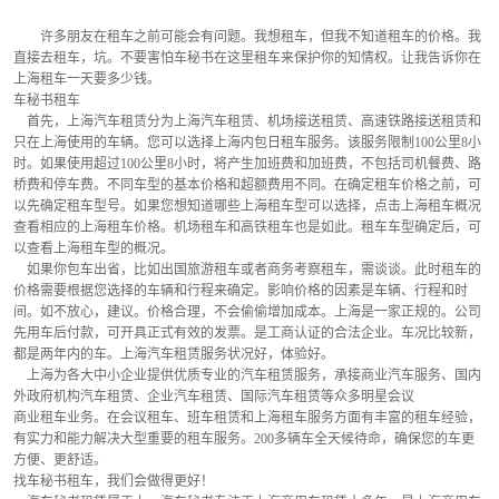
        许多朋友在租车之前可能会有问题。我想租车，但我不知道租车的价格。我
直接去租车，坑。不要害怕车秘书在这里租车来保护你的知情权。让我告诉你在
上海租车一天要多少钱。
车秘书租车
    首先，上海汽车租赁分为上海汽车租赁、机场接送租赁、高速铁路接送租赁和
只在上海使用的车辆。您可以选择上海内包日租车服务。该服务限制100公里8小
时。如果使用超过100公里8小时，将产生加班费和加班费，不包括司机餐费、路
桥费和停车费。不同车型的基本价格和超额费用不同。在确定租车价格之前，可
以先确定租车型号。如果您想知道哪些上海租车型可以选择，点击上海租车概况
查看相应的上海租车价格。机场租车和高铁租车也是如此。租车车型确定后，可
以查看上海租车型的概况。
    如果你包车出省，比如出国旅游租车或者商务考察租车，需谈谈。此时租车的
价格需要根据您选择的车辆和行程来确定。影响价格的因素是车辆、行程和时
间。如不放心，建议。价格合理，不会偷偷增加成本。上海是一家正规的。公司
先用车后付款，可开具正式有效的发票。是工商认证的合法企业。车况比较新，
都是两年内的车。上海汽车租赁服务状况好，体验好。
    上海为各大中小企业提供优质专业的汽车租赁服务，承接商业汽车服务、国内
外政府机构汽车租赁、企业汽车租赁、国际汽车租赁等众多明星会议
商业租车业务。在会议租车、班车租赁和上海租车服务方面有丰富的租车经验，
有实力和能力解决大型重要的租车服务。200多辆车全天候待命，确保您的车更
方便、更舒适。
找车秘书租车，我们会做得更好！