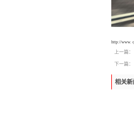
内容：【上海商务租车】上海
否正常工作。确保汽车配备的
商务租车的注意事项选择租商
设施能满足你的需求。安全设
务车有哪些优势【上海大巴租
备检查：检查车辆的安全设
车怎么选择】上海大巴车的预
备，包括安全带、气囊和防抱
定形式【上海租车价格】上海
死刹车系统等。确保这些设备
租车的类型上海商务租车注意
都处于良好的工作状态。试
事项【上海商务租车】商务租
车：在租车之前，要求测试车
http://www.
车的服务种类【上海大巴租
辆启动、变速器的换挡、刹
车】租大巴车的注意事项上海
上一篇：
车、转向以及灯光等功能，确
大巴租车的预定形式
保车辆操控性和驾驶安全。记
下一篇：
录车况：在检查过程中，拍照
记录车辆现有的损坏、划痕或
其他问题。确保这些问题在租
相关新
车合同中有明确的记录，以避
免后续的纠纷。 请注意，这些
只是一般的车辆检查事项，具
体的检查内容可能会因车辆类
型和租车公司的要求而有所不
同。对于租车前的车辆检查，
如果你不熟悉车辆检查、维修
或安全方面的知识，建议寻求
专业人士的帮助或与租车公司