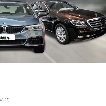
程
3:27]