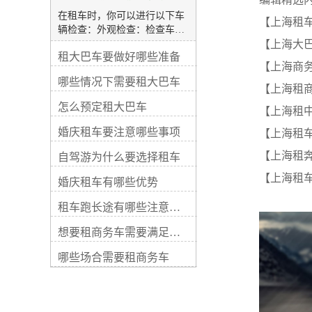
备检查：检查车辆的安全设
在租车时，你可以进行以下车
备，包括安全带、气囊和防抱
【上海租
辆检查：外观检查：检查车辆
死刹车系统等。确保这些设备
外观是否有明显的损坏、划痕
【上海大
都处于良好的工作状态。试
租大巴车要做好哪些准备
或凹陷。注意检查车灯、雨刮
车：在租车之前，要求测试车
【上海商
器、车窗和车身是否完好。内
辆启动、变速器的换挡、刹
哪些情况下需要租大巴车
部检查：检查车内的座椅、地
【上海租
车、转向以及灯光等功能，确
毯、天花板和仪表板等是否干
保车辆操控性和驾驶安全。记
怎么预定租大巴车
【上海租
净整洁。确保所有座椅都可调
录车况：在检查过程中，拍照
节和锁定，安全带良好工作。
婚庆租车要注意哪些事项
记录车辆现有的损坏、划痕或
【上海租
行李空间检查：打开行李箱，
其他问题。确保这些问题在租
确保行李箱空间干净、整洁，
【上海租
自驾游为什么要选择租车
车合同中有明确的记录，以避
没有异味。检查备胎和工具是
免后续的纠纷。 请注意，这些
【上海租
婚庆租车有哪些优势
否齐全。轮胎检查：检查轮胎
只是一般的车辆检查事项，具
的花纹深度和磨损程度，确保
体的检查内容可能会因车辆类
租车跑长途有哪些注意事项
轮胎没有明显的破损或漏气。
型和租车公司的要求而有所不
确认备胎的状态和充气情况。
同。对于租车前的车辆检查，
想要租商务车需要满足哪些要求
发动机室检查：检查发动机室
如果你不熟悉车辆检查、维修
内的液体水平，包括机油、冷
哪些场合需要租商务车
或安全方面的知识，建议寻求
却液和刹车液等。确保没有渗
专业人士的帮助或与租车公司
漏和异常声音。车内设施检
进行沟通。关键词： 上海大
查：测试车辆的空调、音响、
巴租车 上海租奔驰编辑精选
车窗升降、中控系统等功能是