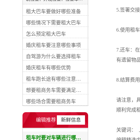
外观是否有明显的损坏、划痕
5.签署
租大巴车要做好哪些准备
或凹陷。注意检查车灯、雨刮
器、车窗和车身是否完好。内
哪些情况下需要租大巴车
部检查：检查车内的座椅、地
6.使用
毯、天花板和仪表板等是否干
怎么预定租大巴车
净整洁。确保所有座椅都可调
节和锁定，安全带良好工作。
婚庆租车要注意哪些事项
行李空间检查：打开行李箱，
7.还车
确保行李箱空间干净、整洁，
自驾游为什么要选择租车
有遗留物
没有异味。检查备胎和工具是
婚庆租车有哪些优势
否齐全。轮胎检查：检查轮胎
的花纹深度和磨损程度，确保
租车跑长途有哪些注意事项
8.结算
轮胎没有明显的破损或漏气。
确认备胎的状态和充气情况。
想要租商务车需要满足哪些要求
发动机室检查：检查发动机室
内的液体水平，包括机油、冷
请注意，
哪些场合需要租商务车
却液和刹车液等。确保没有渗
顺利完成
漏和异常声音。车内设施检
查：测试车辆的空调、音响、
编辑推荐
新鲜信息
车窗升降、中控系统等功能是
关键词： 
否正常工作。确保汽车配备的
设施能满足你的需求。安全设
租车时要对车辆进行哪些检查
编辑精选