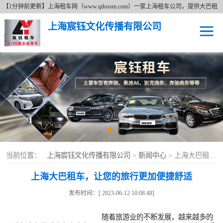
【1分钟前更新】上海租车网（www.qdossm.com）一家上海租车公司，提供大巴租
车、商务租车、租奔驰、租商务车等租车服务，详细了解租车价格拨打免费咨询电
上海宸钰文化传播有限公司
话17621673395。上海租车网以追求更好无止境的服务宗旨、持续的改善服务质量
的经营理念及费用透明的上海租车价格为广大新老客户提供各种类型的租车服务。
上海租车
上海租奔驰车
上海大巴租车
上海商务租车
当前位置：
上海宸钰文化传播有限公司
>
新闻中心
> 上海大巴租车，让您的旅行更加便捷舒适
上海大巴租车，让您的旅行更加便捷舒适
发布时间：[ 2023-06-12 10:08:48]
随着旅游业的不断发展，越来越多的