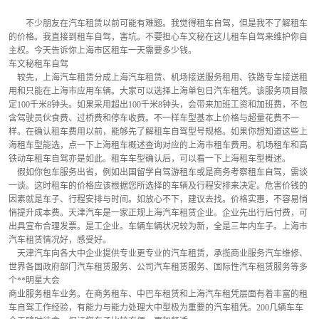
        不少朋友在汽车租赁以前可能有难题。我觉得租车自驾，但是我不了解租车
的价格。我直接到租车自驾，害坑。不要担心车文秘在这儿租车自驾来维护你自
主权。今天告诉你上海市区租车一天需要多少钱。
车文秘租车自驾
    较先，上海汽车租赁分成上海汽车租赁、机场接送服务租用、铁路专车接送租
用和只能在上海市应用车辆。大家可以选择上海单包日汽车租凭。该服务项目限
定100千米8钟头。如果采用超出100千米8钟头，会带来加班工资和加班费，不包
含驾驶员伙食费、过桥费和停车收费。不一样车型基本上价格与超量花费不一
样。在确认租车费用以前，能够先了解租车自驾型号规格。如果你想知道这些上
海租车型能选，点一下上海租车概述查询对应的上海市租车费用。机场租车和高
铁动车租车自驾亦是如此。租车车型确认后，可以看一下上海租车型概述。
    假如你包车服务出省，例如出国留学自驾游租车或是商务考察租车自驾，需谈
一谈。这时租车的价格应该根据您所选择的车辆及行程安排来决定。危害价钱的
因素就是车子、行程安排与时间。如放心不下，建议去找。价格实惠，不容易悄
悄提升成本费。天津汽车是一家正规上海汽车租赁企业。企业先出行后付费，可
出具宣布合理发票。是工企业。车辆车辆状况较为新，全是三年内车子。上海市
汽车租赁情况好，感受好。
    天津汽车向各大中企业提供专业更专业的汽车租赁，承揽商业服务汽车维修、
世界各国政府部门汽车租赁服务、公司汽车租赁服务、国际性汽车租赁服务等多
个**明星大会
商业服务租车业务。在商务租车、中巴车租赁和上海汽车租凭层面有着丰富的租
车自驾工作经验，有能力与能力处理大中型极为重要的汽车租凭。200几辆车车