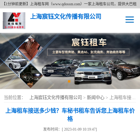
【1分钟前更新】上海租车网（www.qdossm.com）一家上海租车公司，提供大巴租
车、商务租车、租奔驰、租商务车等租车服务，详细了解租车价格拨打免费咨询电
上海宸钰文化传播有限公司
话17621673395。上海租车网以追求更好无止境的服务宗旨、持续的改善服务质量
的经营理念及费用透明的上海租车价格为广大新老客户提供各种类型的租车服务。
上海租车
上海租奔驰车
上海大巴租车
上海商务租车
当前位置：
上海宸钰文化传播有限公司
>
新闻中心
> 上海租车接送多少钱？车秘书租车告诉您上海租车价格
上海租车接送多少钱？车秘书租车告诉您上海租车价
格
发布时间：[ 2023-01-09 10:19:47]