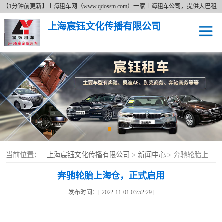
【1分钟前更新】上海租车网（www.qdossm.com）一家上海租车公司，提供大巴租
车、商务租车、租奔驰、租商务车等租车服务，详细了解租车价格拨打免费咨询电
上海宸钰文化传播有限公司
话17621673395。上海租车网以追求更好无止境的服务宗旨、持续的改善服务质量
的经营理念及费用透明的上海租车价格为广大新老客户提供各种类型的租车服务。
上海租车
上海租奔驰车
上海大巴租车
上海商务租车
当前位置：
上海宸钰文化传播有限公司
>
新闻中心
> 奔驰轮胎上海仓，正式启用
奔驰轮胎上海仓，正式启用
发布时间：[ 2022-11-01 03:52:29]