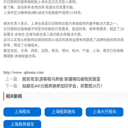
日日顺供应链奔驰轮胎上海仓近日正式投入使用。
据了解，该仓库有本地仓库 极速达仓双重功能。
上海市区26辆奔驰4辆S该店为轮胎配件提供2小时务。
相关负责人表示，上海仓库是日日顺供应链为奔驰提供的备件解决方案之一。
日日顺供应链根据不同型号轮胎的日常需求、配送时效、频率等需求，制定了2H
前置仓 本地仓 区域功能仓库三级功能仓库解决方案。
这可以实现从轮胎供应商到前到4S该店的高效运营有效提高了品牌轮胎的库存周
转率，降低了仓储成本。
截至目前，天津、西安、沈阳、青岛、郑州、杭州、宁波、上海、南京已布局梅
赛德斯-奔驰轮胎仓库。
http://www. qdossm.com
上一篇：
脱贫攻坚|游客租马奔驰 新疆喀拉峻牧民致富
下一篇：
姑娘花400元租奔驰参加同学会，却要赔20万！
相关新闻
上海租车
上海租奔驰车
上海大巴租车
上海商务租车