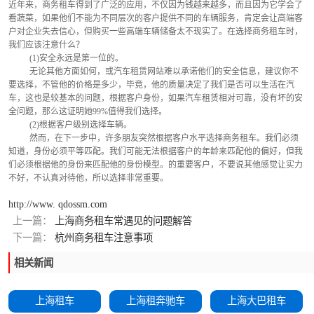
近年来，商务租车得到了广泛的应用，不仅因为钱越来越多，而且因为它学会了
看蔬菜，如果他们不能为不同层次的客户提供不同的车辆服务，肯定会让高端客
户对企业失去信心，但购买一些高端车辆储备太不现实了。在选择商务租车时，
我们应该注意什么？
          (1)安全永远是第一位的。
          无论其他方面如何，或汽车租赁网站难以承诺他们的安全信息，建议你不
要选择，不管他的价格是多少，毕竟，他的质量决定了我们是否可以生活在汽
车，这也是较基本的问题，根据客户身份，如果汽车租赁相对可靠，没有坏的安
全问题，那么这证明她99%值得我们选择。
          (2)根据客户级别选择车辆。
          然而，在下一步中，许多朋友突然根据客户水平选择商务租车。我们必须
知道，身份必须平等匹配。我们可能无法根据客户的年龄来匹配他的偏好，但我
们必须根据他的身份来匹配他的身份模型。的重要客户，不要说其他感觉让实力
不好，不认真对待他，所以选择非常重要。
http://www. qdossm.com
上一篇：
上海商务租车常遇见的问题解答
下一篇：
杭州商务租车注意事项
相关新闻
上海租车
上海租奔驰车
上海大巴租车