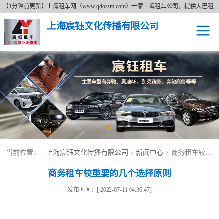
【1分钟前更新】上海租车网（www.qdossm.com）一家上海租车公司，提供大巴租
车、商务租车、租奔驰、租商务车等租车服务，详细了解租车价格拨打免费咨询电
上海宸钰文化传播有限公司
话17621673395。上海租车网以追求更好无止境的服务宗旨、持续的改善服务质量
的经营理念及费用透明的上海租车价格为广大新老客户提供各种类型的租车服务。
上海租车
上海租奔驰车
上海大巴租车
上海商务租车
当前位置：
上海宸钰文化传播有限公司
>
新闻中心
> 商务租车较重要的几个选择原则
商务租车较重要的几个选择原则
发布时间：[ 2022-07-11 04:36:47]