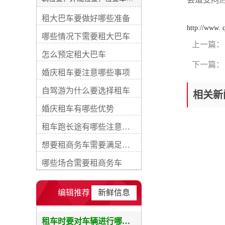
外观是否有明显的损坏、划痕
租大巴车要做好哪些准备
或凹陷。注意检查车灯、雨刮
http://www.
器、车窗和车身是否完好。内
哪些情况下需要租大巴车
部检查：检查车内的座椅、地
上一篇：
毯、天花板和仪表板等是否干
怎么预定租大巴车
净整洁。确保所有座椅都可调
下一篇：
节和锁定，安全带良好工作。
婚庆租车要注意哪些事项
行李空间检查：打开行李箱，
确保行李箱空间干净、整洁，
自驾游为什么要选择租车
相关新
没有异味。检查备胎和工具是
婚庆租车有哪些优势
否齐全。轮胎检查：检查轮胎
的花纹深度和磨损程度，确保
租车跑长途有哪些注意事项
轮胎没有明显的破损或漏气。
确认备胎的状态和充气情况。
想要租商务车需要满足哪些要求
发动机室检查：检查发动机室
内的液体水平，包括机油、冷
哪些场合需要租商务车
却液和刹车液等。确保没有渗
漏和异常声音。车内设施检
查：测试车辆的空调、音响、
编辑推荐
新鲜信息
车窗升降、中控系统等功能是
否正常工作。确保汽车配备的
设施能满足你的需求。安全设
租车时要对车辆进行哪些检查