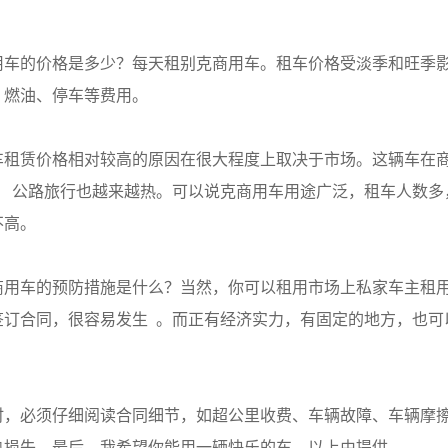
车的价格是多少？每天租别克商用车。租车价格受淡季和旺季影响。
、燃油、停车等费用。
车租赁价格相对较高的原因在很大程度上取决于市场。这辆车在
）  公路旅行也越来越热。可以说克商用车用途广泛，租车人数
不高。
商用车的预防措施是什么？当然，你可以租用市场上私家车主租
签订合同，很容易发生  。而正有经济实力，有固定的地方，也
时，必须仔细阅读合同细节，如超公里收费、车辆故障、车辆摩
热损失。最后，我希望你能用一辆快乐的车。以上由提供。