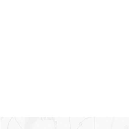
内容：【上海商务租车】上海
否正常工作。确保汽车配备的
商务租车的注意事项选择租商
设施能满足你的需求。安全设
务车有哪些优势【上海大巴租
备检查：检查车辆的安全设
车怎么选择】上海大巴车的预
备，包括安全带、气囊和防抱
定形式【上海租车价格】上海
死刹车系统等。确保这些设备
租车的类型上海商务租车注意
都处于良好的工作状态。试
事项【上海商务租车】商务租
车：在租车之前，要求测试车
车的服务种类【上海大巴租
辆启动、变速器的换挡、刹
车】租大巴车的注意事项上海
车、转向以及灯光等功能，确
大巴租车的预定形式
保车辆操控性和驾驶安全。记
录车况：在检查过程中，拍照
记录车辆现有的损坏、划痕或
其他问题。确保这些问题在租
车合同中有明确的记录，以避
免后续的纠纷。 请注意，这些
只是一般的车辆检查事项，具
体的检查内容可能会因车辆类
型和租车公司的要求而有所不
同。对于租车前的车辆检查，
如果你不熟悉车辆检查、维修
或安全方面的知识，建议寻求
专业人士的帮助或与租车公司