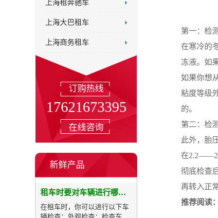
上海租奔驰车
上海大巴租车
第一：检
上海商务租车
在寒冷的
冻液。如
如果你想
订购热线
粘度等级外
17621673395
的。
第二：检
在线咨询
此外，胎
在2.2—
新鲜产品
彻底检查
再转入正
租车时要对车辆进行哪些检查
推荐阅读
在租车时，你可以进行以下车
辆检查：外观检查：检查车辆