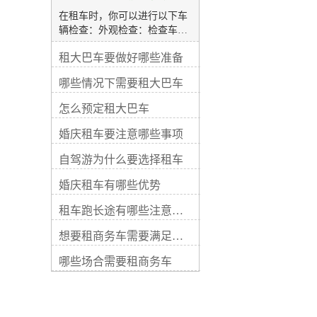
备检查：检查车辆的安全设
在租车时，你可以进行以下车
备，包括安全带、气囊和防抱
辆检查：外观检查：检查车辆
死刹车系统等。确保这些设备
外观是否有明显的损坏、划痕
都处于良好的工作状态。试
租大巴车要做好哪些准备
或凹陷。注意检查车灯、雨刮
车：在租车之前，要求测试车
器、车窗和车身是否完好。内
辆启动、变速器的换挡、刹
哪些情况下需要租大巴车
部检查：检查车内的座椅、地
车、转向以及灯光等功能，确
毯、天花板和仪表板等是否干
保车辆操控性和驾驶安全。记
怎么预定租大巴车
净整洁。确保所有座椅都可调
录车况：在检查过程中，拍照
节和锁定，安全带良好工作。
婚庆租车要注意哪些事项
记录车辆现有的损坏、划痕或
行李空间检查：打开行李箱，
其他问题。确保这些问题在租
确保行李箱空间干净、整洁，
自驾游为什么要选择租车
车合同中有明确的记录，以避
没有异味。检查备胎和工具是
免后续的纠纷。 请注意，这些
婚庆租车有哪些优势
否齐全。轮胎检查：检查轮胎
只是一般的车辆检查事项，具
的花纹深度和磨损程度，确保
体的检查内容可能会因车辆类
租车跑长途有哪些注意事项
轮胎没有明显的破损或漏气。
型和租车公司的要求而有所不
确认备胎的状态和充气情况。
同。对于租车前的车辆检查，
想要租商务车需要满足哪些要求
发动机室检查：检查发动机室
如果你不熟悉车辆检查、维修
内的液体水平，包括机油、冷
哪些场合需要租商务车
或安全方面的知识，建议寻求
却液和刹车液等。确保没有渗
专业人士的帮助或与租车公司
漏和异常声音。车内设施检
进行沟通。关键词： 上海大
查：测试车辆的空调、音响、
巴租车 上海租奔驰编辑精选
车窗升降、中控系统等功能是