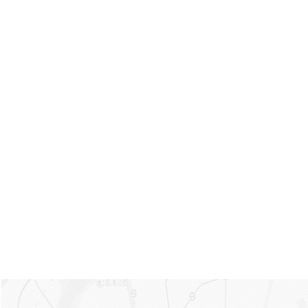
内容：【上海商务租车】上海
否正常工作。确保汽车配备的
商务租车的注意事项选择租商
设施能满足你的需求。安全设
务车有哪些优势【上海大巴租
备检查：检查车辆的安全设
车怎么选择】上海大巴车的预
备，包括安全带、气囊和防抱
定形式【上海租车价格】上海
死刹车系统等。确保这些设备
租车的类型上海商务租车注意
都处于良好的工作状态。试
事项【上海商务租车】商务租
车：在租车之前，要求测试车
车的服务种类【上海大巴租
辆启动、变速器的换挡、刹
车】租大巴车的注意事项上海
车、转向以及灯光等功能，确
大巴租车的预定形式
保车辆操控性和驾驶安全。记
录车况：在检查过程中，拍照
记录车辆现有的损坏、划痕或
其他问题。确保这些问题在租
车合同中有明确的记录，以避
免后续的纠纷。 请注意，这些
只是一般的车辆检查事项，具
体的检查内容可能会因车辆类
型和租车公司的要求而有所不
同。对于租车前的车辆检查，
如果你不熟悉车辆检查、维修
或安全方面的知识，建议寻求
专业人士的帮助或与租车公司