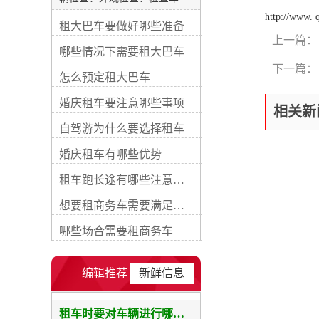
外观是否有明显的损坏、划痕
http://www.
租大巴车要做好哪些准备
或凹陷。注意检查车灯、雨刮
上一篇：
器、车窗和车身是否完好。内
哪些情况下需要租大巴车
部检查：检查车内的座椅、地
下一篇：
毯、天花板和仪表板等是否干
怎么预定租大巴车
净整洁。确保所有座椅都可调
节和锁定，安全带良好工作。
婚庆租车要注意哪些事项
相关新
行李空间检查：打开行李箱，
确保行李箱空间干净、整洁，
自驾游为什么要选择租车
没有异味。检查备胎和工具是
婚庆租车有哪些优势
否齐全。轮胎检查：检查轮胎
的花纹深度和磨损程度，确保
租车跑长途有哪些注意事项
轮胎没有明显的破损或漏气。
确认备胎的状态和充气情况。
想要租商务车需要满足哪些要求
发动机室检查：检查发动机室
内的液体水平，包括机油、冷
哪些场合需要租商务车
却液和刹车液等。确保没有渗
漏和异常声音。车内设施检
查：测试车辆的空调、音响、
编辑推荐
新鲜信息
车窗升降、中控系统等功能是
否正常工作。确保汽车配备的
设施能满足你的需求。安全设
租车时要对车辆进行哪些检查