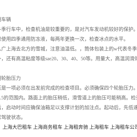
测车辆
冬季行车中，检查机油是较重要的，是对汽车发动机较好的保护
果使用四季通用防冻液，每两年更换一次，检查冰点的水平。
从广上海去北方的雪城，注意油温低。，筒体包装上的w代表冬季，
，还有高温粘度等级sae20、30、40、50等。用量大，高温
测轮胎压力
压是一项必须在出发前完成的检查项目。必须确保四个轮胎压力
—2.5的范围内。路面上的胎压稍低，滑雪道上的胎压可能稍高。
后，启动时间应确保油箱足以支撑计划的加注点。起动后，先低
常驾驶状态。
：
上海大巴租车
上海商务租车
上海租奔驰
上海租车
上海租车公